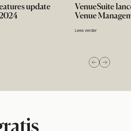
eatures update
VenueSuite lanc
 2024
Venue Managem
Lees verder
ratis