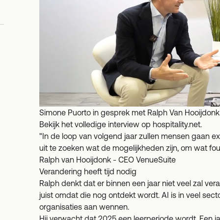
Simone Puorto in gesprek met Ralph Van Hooijdonk ov
Bekijk het volledige interview op
hospitality.net
.
"In de loop van volgend jaar zullen mensen gaan
uit te zoeken wat de mogelijkheden zijn, om wat fo
Ralph van Hooijdonk - CEO VenueSuite
Verandering heeft tijd nodig
Ralph denkt dat er binnen een jaar niet veel zal ver
juist omdat die nog ontdekt wordt. AI is in veel s
organisaties aan wennen.
Hij verwacht dat 2025 een leerperiode wordt. Een 