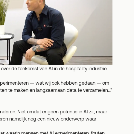
er de toekomst van AI in de hospitality industrie.
 experimenteren — wat wij ook hebben gedaan — om
uten te maken en langzaamaan data te verzamelen..."
anderen. Niet omdat er geen potentie in AI zit, maar
ectoren namelijk nog een nieuw onderwerp waar
jaar waarin mensen met AI experimenteren, fouten