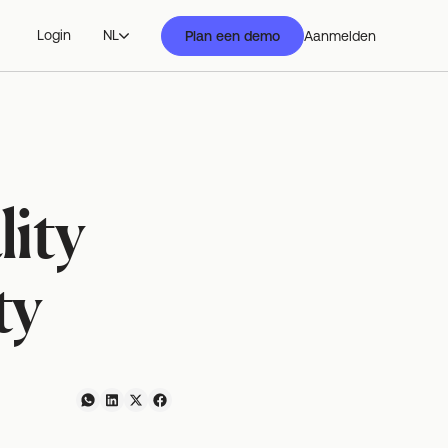
Login
NL
Plan een demo
Aanmelden
ity
ty