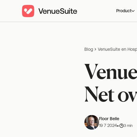
Product
Blog
VenueSuite en Hospit
VenueS
Net ov
Floor Belle
•
19 7 2024
3 min