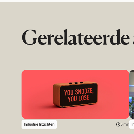
Gerelateerde 
Industrie Inzichten
5 min
I