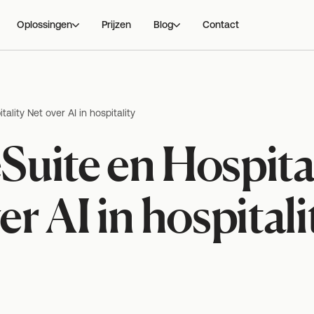
Oplossingen
Prijzen
Blog
Contact
ality Net over AI in hospitality
uite en Hospital
er AI in hospitali