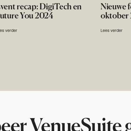
vent recap: DigiTech en
Nieuwe f
uture You 2024
oktober
es verder
Lees verder
eer VenueSuite g