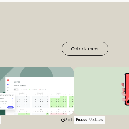
Ontdek meer
3 min
Product Updates