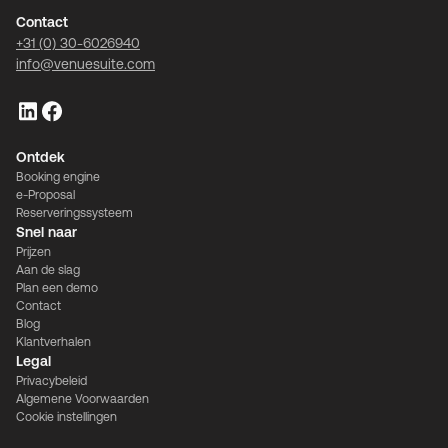
Contact
+31 (0) 30-6026940
info@venuesuite.com
Ontdek
Booking engine
e-Proposal
Reserveringssysteem
Snel naar
Prijzen
Aan de slag
Plan een demo
Cookie Instellingen
Contact
Blog
Klantverhalen
Legal
We gebruiken cookies om u de best mogelijke ervaring te
Privacybeleid
bieden. Ze stellen ons ook in staat om het
Algemene Voorwaarden
gebruikersgedrag te analyseren om de website
Cookie instellingen
voortdurend voor u te verbeteren.