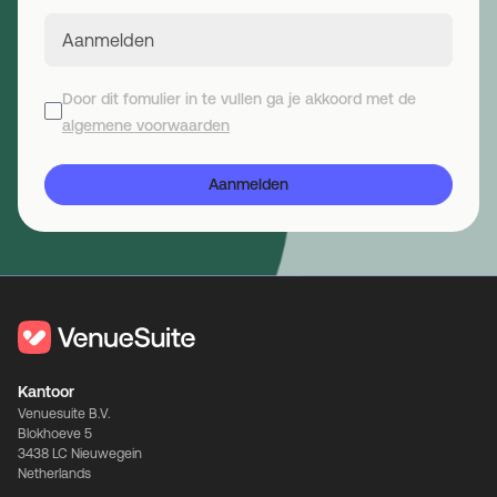
Email
Door dit fomulier in te vullen ga je akkoord met de
algemene voorwaarden
Aanmelden
Kantoor
Venuesuite B.V.
Blokhoeve 5
3438 LC Nieuwegein
Netherlands