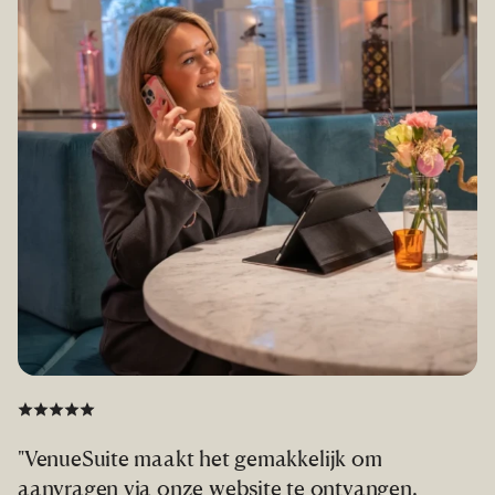
"VenueSuite maakt het gemakkelijk om
“
aanvragen via onze website te ontvangen.
m