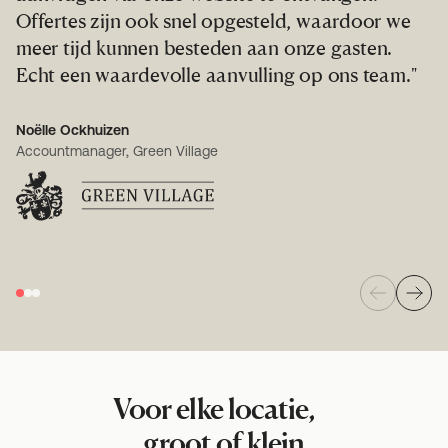
Offertes zijn ook snel opgesteld, waardoor we
v
meer tijd kunnen besteden aan onze gasten.
Echt een waardevolle aanvulling op ons team."
Re
CE
Noëlle Ockhuizen
Accountmanager, Green Village
Voor elke locatie,
groot of klein