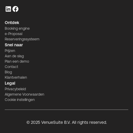
Ontdek
Booking engine
e-Proposal
Reserveringssysteem
Snel naar
Prijzen
Aan de slag
Plan een demo
Cookie Instellingen
Contact
Blog
Klantverhalen
Legal
We gebruiken cookies om u de best mogelijke ervaring te
Privacybeleid
bieden. Ze stellen ons ook in staat om het
Algemene Voorwaarden
gebruikersgedrag te analyseren om de website
Cookie instellingen
voortdurend voor u te verbeteren.
Instellingen
Alles accepteren
© 2025 VenueSuite B.V. All rights reserved.