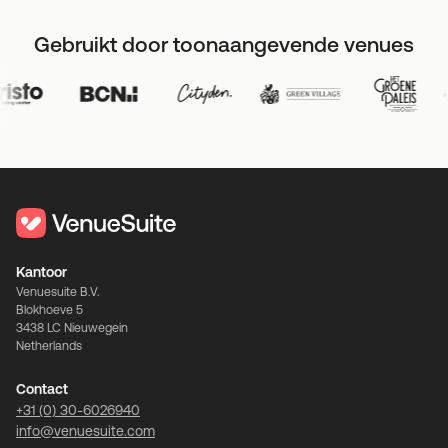
Gebruikt door toonaangevende venues
Kantoor
Venuesuite B.V.
Blokhoeve 5
3438 LC Nieuwegein
Netherlands
Contact
+31 (0) 30-6026940
info@venuesuite.com