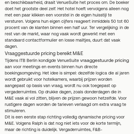
en beschikbaarheid, draait VenueSuite het proces om. De boeker
doet het grootste deel zelf. Het hotel hoeft vervolgens alleen nog
met een paar klikken een voorstel in de eigen huisstijl te
versturen. Volgens hun eigen cijfers reageert inmiddels 50 tot 60
procent van de klanten binnen een half uur. Ter vergelijking: in de
rest van de markt, waar nog vaak wordt gewerkt met een
standaard contactformulier en losse mailtjes, duurt dat vaak
dagen.
Vraaggestuurde pricing bereikt M&E
vraaggestuurde pricing
Tijdens ITB Berlin kondigde VenueSuite
aan voor meetings en events binnen hun directe
boekingsomgeving. Het idee is simpel: dezelfde logica die al jaren
wordt gebruikt voor hotelkamers, waarbij prijzen worden
aangepast op basis van vraag, wordt nu ook toegepast op
vergaderruimtes. Op drukke dagen, zoals donderdagen die in
M&E vaak al vol zitten, blijven de prijzen gewoon hetzelfde. Voor
rustigere dagen worden de tarieven verlaagd om extra vraag te
stimuleren.
Dit is een eerste stap richting volledig dynamische pricing voor
M&E. Volgens Ralph is dat nog niet iets voor de korte termijn,
maar de richting is duidelijk. Vergaderruimtes, F&B-