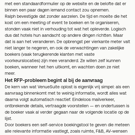
met een standaardformulier op de website en de belofte dat er
binnen een paar dagen iemand contact zou opnemen.
Ralph bevestigde dat zonder aarzelen. De tijd en moeite die het
kost om een meeting of event te boeken en te organiseren,
stonden vaak niet in verhouding tot wat het opleverde. Logisch
dus dat hotels hun aandacht op andere dingen richtten. Maar
dat is aan het veranderen. De opbrengst per vierkante meter valt
niet langer te negeren, en ook de verwachtingen van zakelijke
boekers (vaak terugkerende klanten met vaste
voorkeurslocaties) zijn mee veranderd. Ze willen zelf kunnen
boeken, wanneer het hen uitkomt, en wachten doen ze niet
meer.
Het RFP-probleem begint al bij de aanvraag
De kern van wat VenueSuite oplost is eigenlijk vrij simpel: als een
aanvraag binnenkomt met te weinig informatie, wordt alles wat
daarna volgt automatisch reactief. Eindeloos mailverkeer,
ontbrekende details, vertraagde voorstellen — en ondertussen is
de boeker vaak al verder gegaan naar de volgende locatie op de
lijst.
Door boekers een self-service boekingstool te geven die meteen
alle relevante informatie vastlegt, zoals ruimte, F&B, AV-wensen